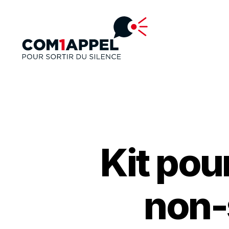
Kit po
non-