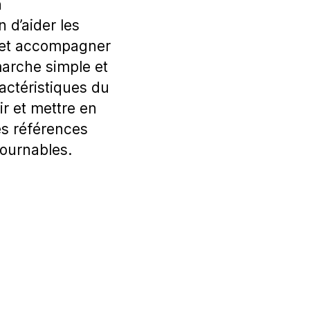
n
n d’aider les
t et accompagner
marche simple et
ractéristiques du
ir et mettre en
s références
tournables.