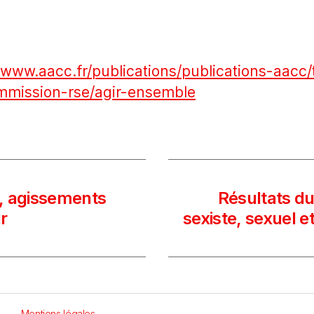
/www.aacc.fr/publications/publications-aacc/
ommission-rse/agir-ensembl
e
, agissements
Résultats du
r
sexiste, sexuel 
Mentions légales