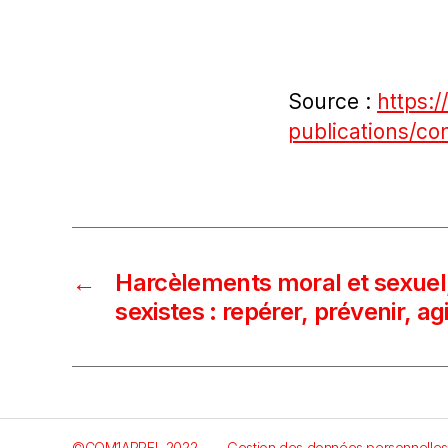
Source :
https:/
publications/c
←
Harcèlements moral et sexuel
sexistes : repérer, prévenir, agi
©COM1APPEL 2022
Gestion des données personnelles