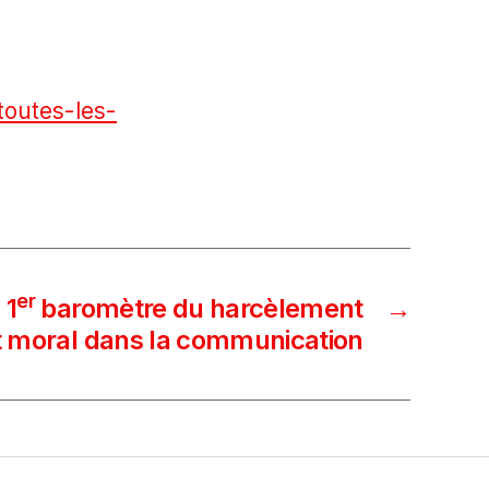
toutes-les-
er
 1
baromètre du harcèlement
→
et moral dans la communication