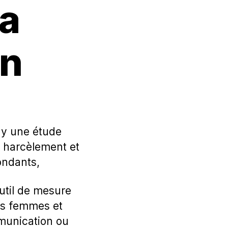
la
on
ay une étude
de harcèlement et
ondants,
outil de mesure
es femmes et
munication ou