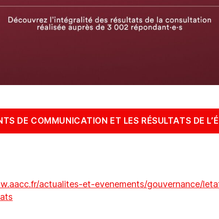
NTS DE COMMUNICATION ET LES RÉSULTATS DE L’
w.aacc.fr/actualites-et-evenements/gouvernance/leta
tats