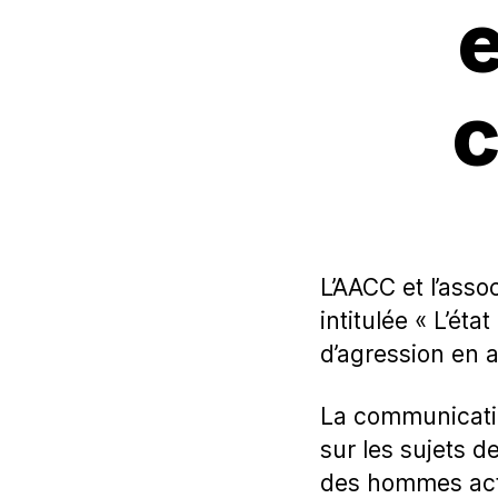
e
c
L’AACC et l’ass
intitulée « L’ét
d’agression en 
La communication
sur les sujets 
des hommes act