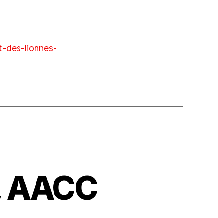
t-des-lionnes-
t, AACC
n