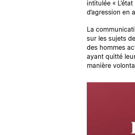
intitulée « L’ét
d’agression en 
La communication
sur les sujets 
des hommes act
ayant quitté leu
manière volontai