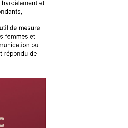
de harcèlement et
ondants,
outil de mesure
es femmes et
munication ou
ont répondu de