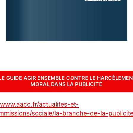
LE GUIDE AGIR ENSEMBLE CONTRE LE HARCÈLEMEN
MORAL DANS LA PUBLICITÉ
/www.aacc.fr/actualites-et-
issions/sociale/la-branche-de-la-publicite