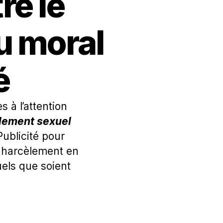
re le
u moral
é
 à l’attention
èlement sexuel
Publicité pour
e harcèlement en
quels que soient