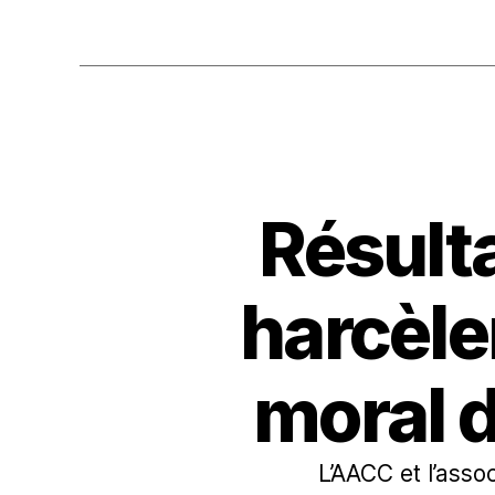
Résulta
harcèle
moral 
L’AACC et l’ass